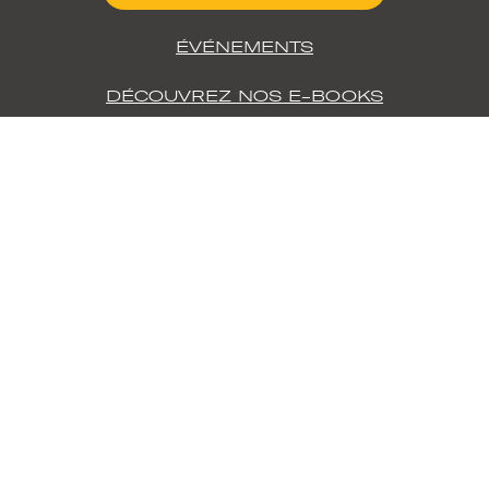
ÉVÉNEMENTS
DÉCOUVREZ NOS E-BOOKS
IMPRIMANTES
MATÉRIAUX
3D
PLA-001
S300X - LIQ21 | LIQ11
PETG-001
S300X - FIL11 | FIL11
PA-001
S600D
SIL-001
SIL-002
SUP-001
SUP-002
PU-001
INDUSTRIES
OFFRES
SPÉCIALES