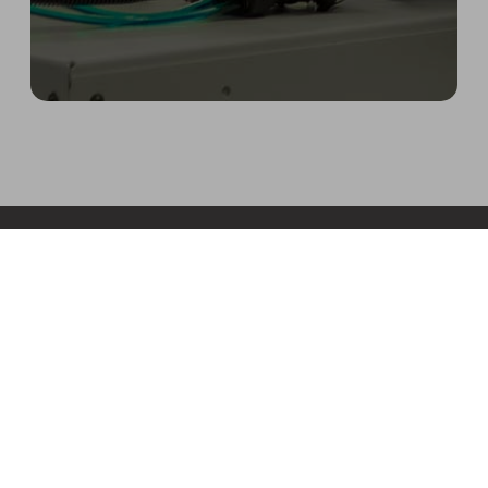
SUSCRIBIRSE AL BOLETÍN
EVENTOS
DESCUBRIR NUESTROS E-BOOKS
IMPRESORAS 3D
MATERIALES
S300X - LIQ21 | LIQ11
PLA-001