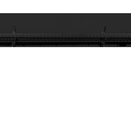
¿NO QUIERES ESPERAR?
CONTÁCTENOS AHORA