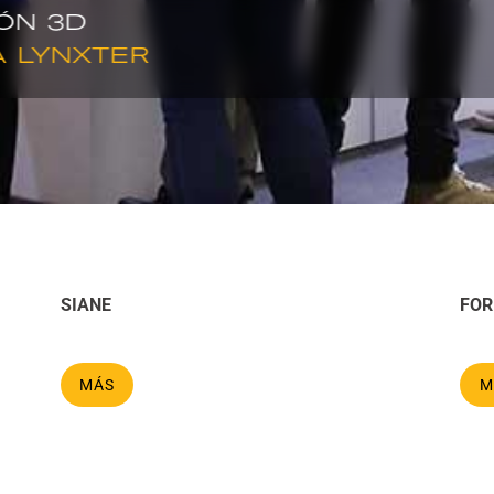
ÓN 3D
 LYNXTER
SIANE
FO
MÁS
M